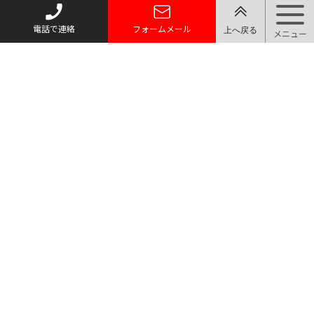
電話で連絡
フォームメール
トップページ
質お預かり
買い取り
取り扱い品目
店舗案内・アクセス