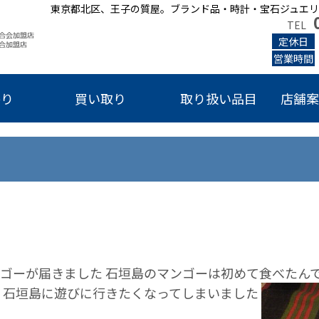
東京都北区、王子の質屋。ブランド品・時計・宝石ジュエリ
TEL
定休日
営業時間
かり
買い取り
取り扱い品目
店舗案
ンゴーが届きました 石垣島のマンゴーは初めて食べたん
す 石垣島に遊びに行きたくなってしまいました