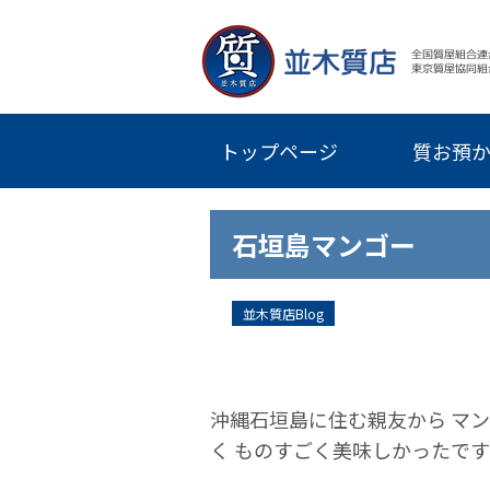
トップページ
質お預
石垣島マンゴー
並木質店Blog
沖縄石垣島に住む親友から マ
く ものすごく美味しかったで