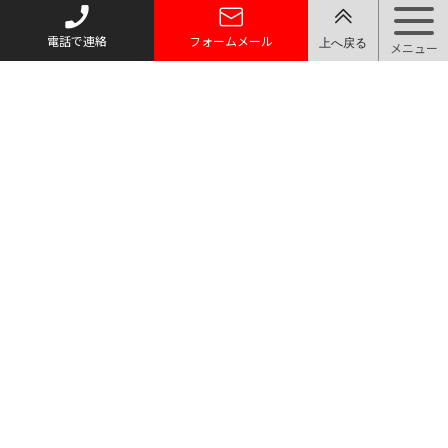
電話で連絡
フォームメール
トップページ
質お預かり
買い取り
取り扱い品目
店舗案内・アクセス