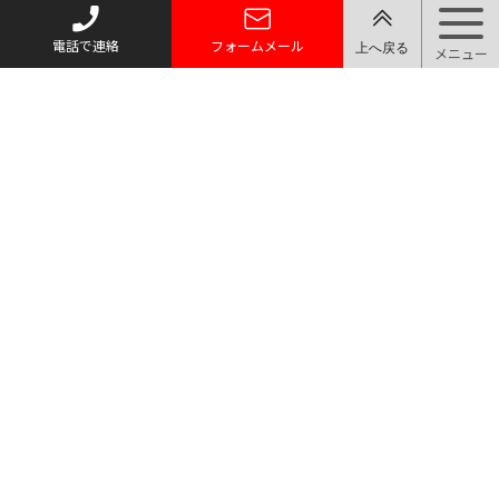
電話で連絡
フォームメール
トップページ
質お預かり
買い取り
取り扱い品目
店舗案内・アクセス