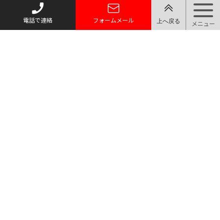
電話で連絡
フォームメール
トップページ
質お預かり
買い取り
取り扱い品目
店舗案内・アクセス