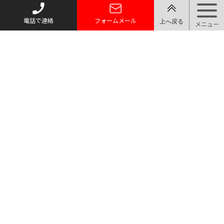
電話で連絡
フォームメール
トップページ
質お預かり
買い取り
取り扱い品目
店舗案内・アクセス