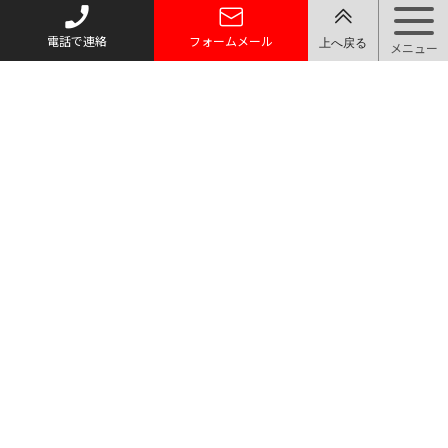
電話で連絡
フォームメール
トップページ
質お預かり
買い取り
取り扱い品目
店舗案内・アクセス