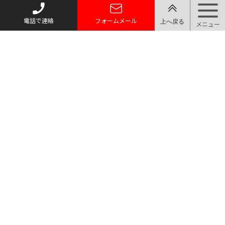
電話で連絡
フォームメール
トップページ
質お預かり
買い取り
取り扱い品目
店舗案内・アクセス