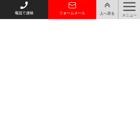
電話で連絡
フォームメール
トップページ
質お預かり
買い取り
取り扱い品目
店舗案内・アクセス