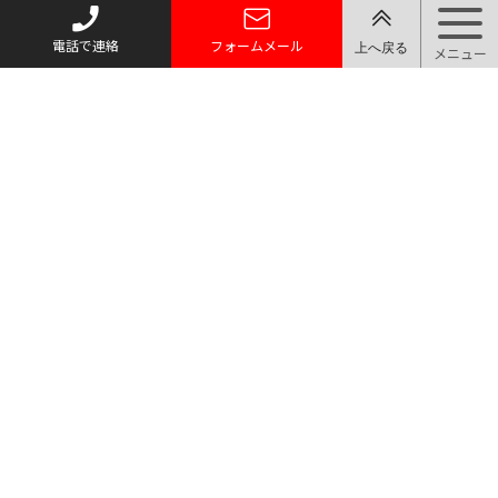
電話で連絡
フォームメール
トップページ
質お預かり
買い取り
取り扱い品目
店舗案内・アクセス