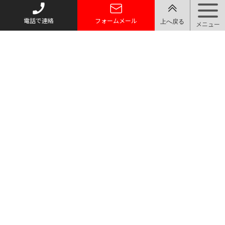
電話で連絡
フォームメール
トップページ
質お預かり
買い取り
取り扱い品目
店舗案内・アクセス