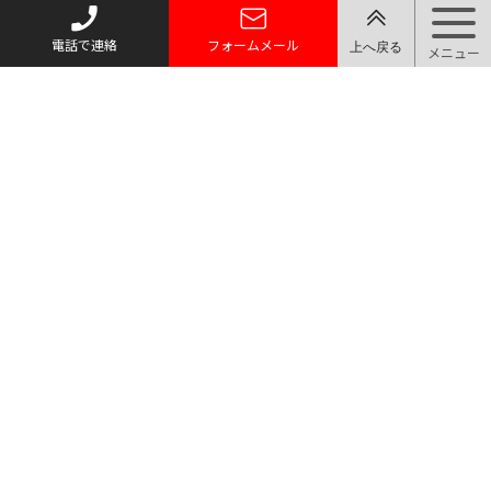
電話で連絡
フォームメール
トップページ
質お預かり
買い取り
取り扱い品目
店舗案内・アクセス