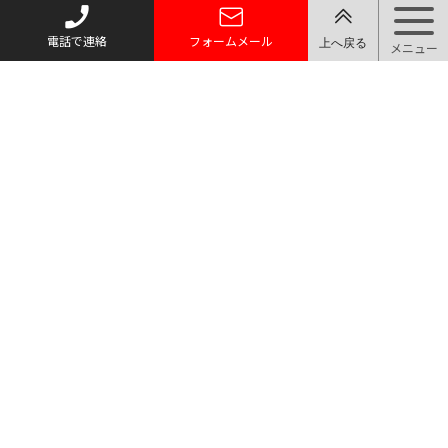
電話で連絡
フォームメール
トップページ
質お預かり
買い取り
取り扱い品目
店舗案内・アクセス