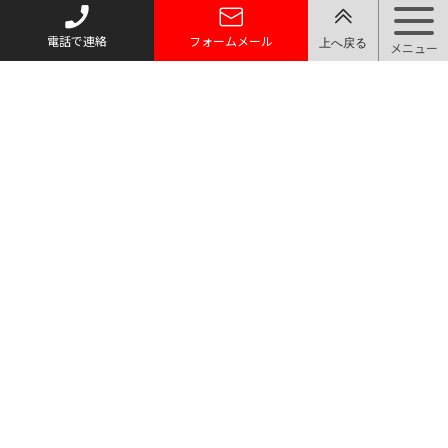
電話で連絡
フォームメール
トップページ
質お預かり
買い取り
取り扱い品目
店舗案内・アクセス