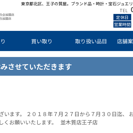
東京都北区、王子の質屋。ブランド品・時計・宝石ジュエリ
TEL
定休日
営業時間
かり
買い取り
取り扱い品目
店舗案
お休みさせていただきます
ざいます。 ２０１８年７月２７日から７月３０日迄、 お
しくお願いいたします。 並木質店王子店