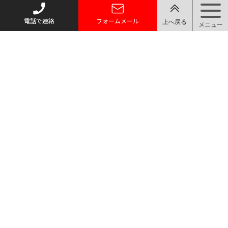
電話で連絡
フォームメール
トップページ
質お預かり
買い取り
取り扱い品目
店舗案内・アクセス