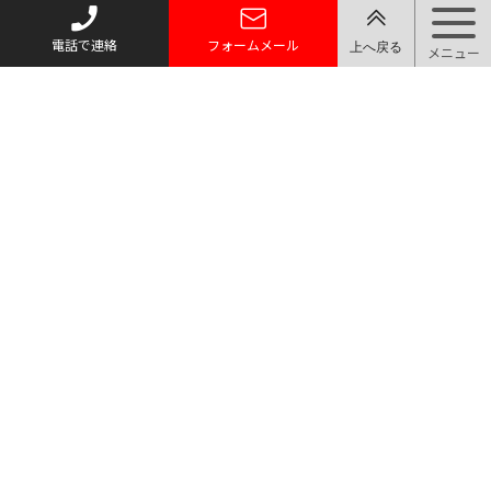
電話で連絡
フォームメール
トップページ
質お預かり
買い取り
取り扱い品目
店舗案内・アクセス