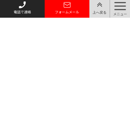
電話で連絡
フォームメール
トップページ
質お預かり
買い取り
取り扱い品目
店舗案内・アクセス