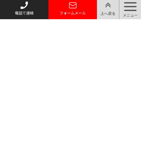
電話で連絡
フォームメール
トップページ
質お預かり
買い取り
取り扱い品目
店舗案内・アクセス