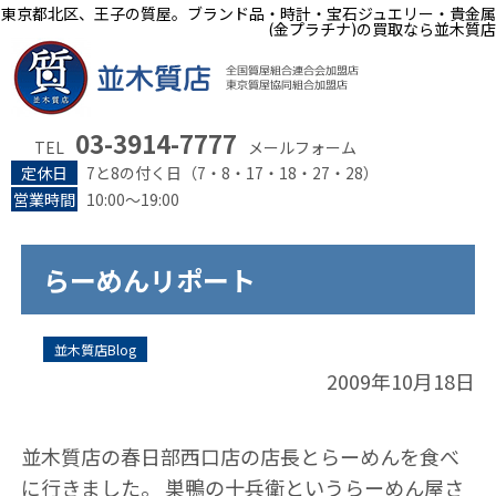
東京都北区、王子の質屋。ブランド品・時計・宝石ジュエリー・貴金属
(金プラチナ)の買取なら並木質店
03-3914-7777
TEL
メールフォーム
定休日
7と8の付く日（7・8・17・18・27・28）
営業時間
10:00～19:00
らーめんリポート
並木質店Blog
2009年10月18日
並木質店の春日部西口店の店長とらーめんを食べ
に行きました。 巣鴨の十兵衛というらーめん屋さ