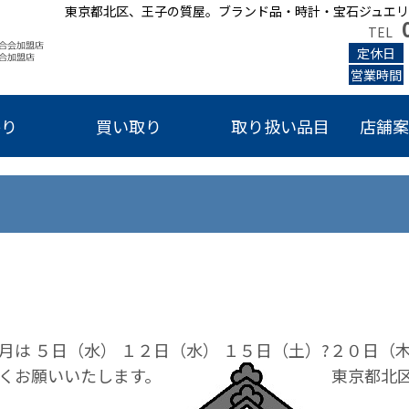
東京都北区、王子の質屋。ブランド品・時計・宝石ジュエリ
TEL
定休日
営業時間
かり
買い取り
取り扱い品目
店舗案
月は ５日（水） １２日（水） １５日（土）?２０日（木
しくお願いいたします。
東京都北