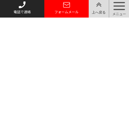
電話で連絡
フォームメール
トップページ
質お預かり
買い取り
取り扱い品目
店舗案内・アクセス