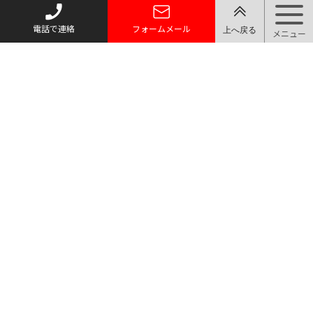
電話で連絡
フォームメール
トップページ
質お預かり
買い取り
取り扱い品目
店舗案内・アクセス