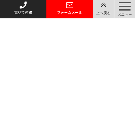
電話で連絡
フォームメール
トップページ
質お預かり
買い取り
取り扱い品目
店舗案内・アクセス