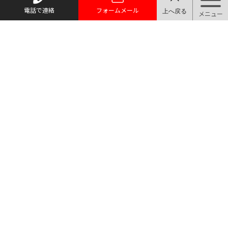
電話で連絡
フォームメール
トップページ
質お預かり
買い取り
取り扱い品目
店舗案内・アクセス
お問い合わせ