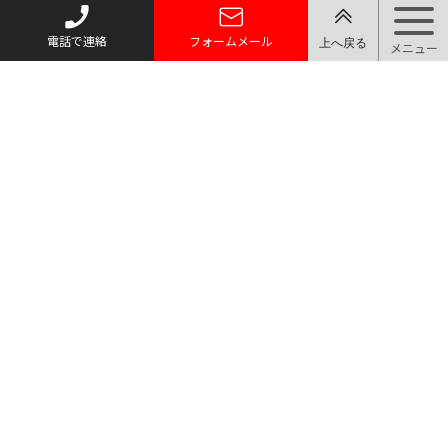
電話で連絡
フォームメール
トップページ
質お預かり
買い取り
取り扱い品目
店舗案内・アクセス