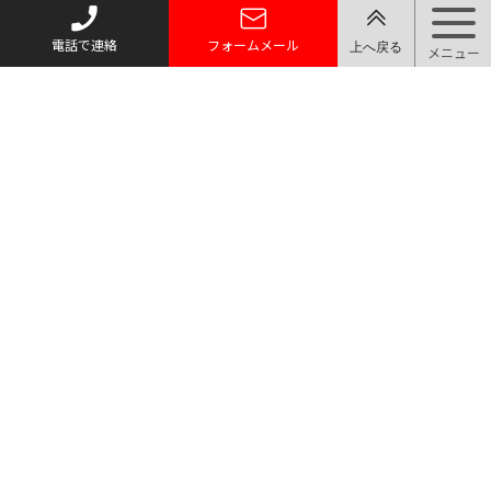
電話で連絡
フォームメール
トップページ
質お預かり
買い取り
取り扱い品目
店舗案内・アクセス