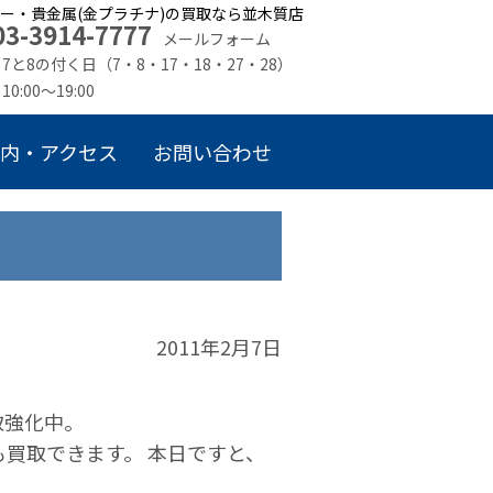
ー・貴金属(金プラチナ)の買取なら並木質店
03-3914-7777
メールフォーム
7と8の付く日（7・8・17・18・27・28）
10:00～19:00
内・アクセス
お問い合わせ
2011年2月7日
取強化中。
買取できます。 本日ですと、