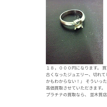
１８，０００円になります。 
古くなったジュエリー、切れて
かもわからない！」 そういっ
高価買取させていただきます。
プラチナの買取なら、 並木質