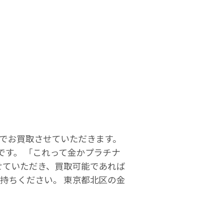
場でお買取させていただきます。
す。 「これって金かプラチナ
せていただき、買取可能であれば
持ちください。 東京都北区の金