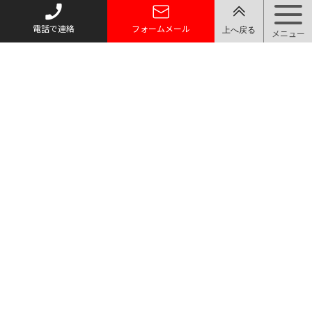
電話で連絡
フォームメール
トップページ
質お預かり
買い取り
取り扱い品目
店舗案内・アクセス