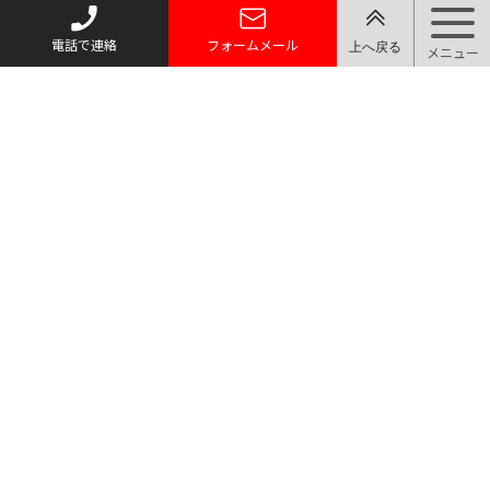
電話で連絡
フォームメール
トップページ
質お預かり
買い取り
取り扱い品目
店舗案内・アクセス