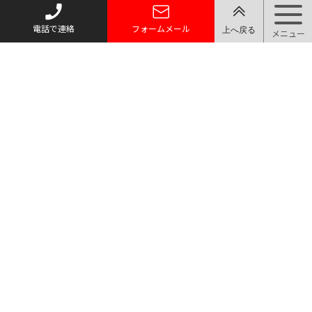
電話で連絡
フォームメール
トップページ
質お預かり
買い取り
取り扱い品目
店舗案内・アクセス